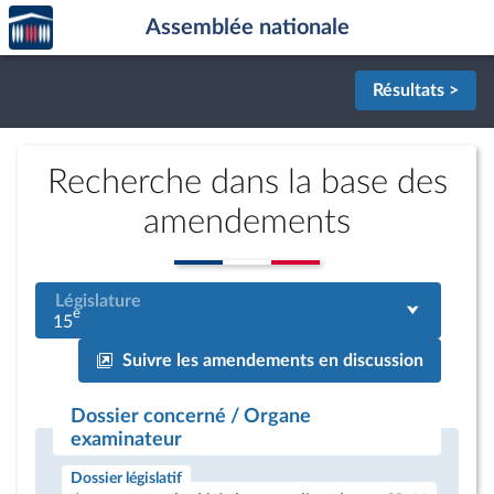
Accèder
Aller au contenu
Aller en bas de la page
Assemblée nationale
à la
page
d'accueil
Résultats >
Recherche dans la base des
amendements
Législature
e
15
Suivre les amendements en discussion
Dossier concerné / Organe
examinateur
Dossier législatif