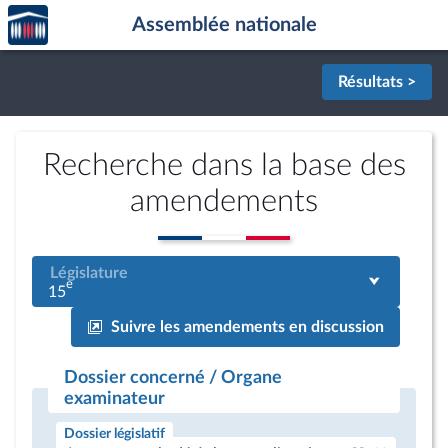
Accèder
Aller au contenu
Aller en bas de la page
Assemblée nationale
à la
page
d'accueil
Résultats >
Recherche dans la base des
amendements
Législature
e
15
Suivre les amendements en discussion
Dossier concerné / Organe
examinateur
Dossier législatif