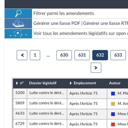
Filtrer parmi les amendements
Générer une liasse PDF
Générer une liasse RT
Voir tous les amendements législatifs sur open 
1
...
630
631
632
633
n°
Dossier législatif
Emplacement
Auteur
5200
Lutte contre le dérèglement climatique
Après l'Article 75
M. Phi
Les Rép
5809
Lutte contre le dérèglement climatique
Après l'Article 75
M. An
Agir en
4633
Lutte contre le dérèglement climatique
Après l'Article 75
Mme N
Les Rép
6729
Lutte contre le dérèglement climatique
Après l'Article 75
Mme M
La Fran