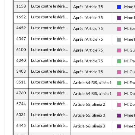
1158
Lutte contre le dérèglement climatique
Après l'Article 75
Mme S
Les Rép
1652
Lutte contre le dérèglement climatique
Après l'Article 75
Mme D
La Répu
4459
Lutte contre le dérèglement climatique
Après l'Article 75
M. Se
Socialis
4347
Lutte contre le dérèglement climatique
Après l'Article 75
Mme F
Non insc
6100
Lutte contre le dérèglement climatique
Après l'Article 75
M. Gu
Socialis
6340
Lutte contre le dérèglement climatique
Après l'Article 75
M. Fr
Libertés
3403
Lutte contre le dérèglement climatique
Après l'Article 75
M. Gu
Socialis
3511
Lutte contre le dérèglement climatique
Article 64 BIS, alinéa 1
M. Fr
Libertés
4760
Lutte contre le dérèglement climatique
Article 64 BIS, alinéa 1
M. Do
Socialis
5744
Lutte contre le dérèglement climatique
Article 65, alinéa 2
M. Do
Socialis
6031
Lutte contre le dérèglement climatique
Article 65, alinéa 3
Mme M
La Répu
6445
Lutte contre le dérèglement climatique
Article 66, alinéa 3
Mme S
La Répu