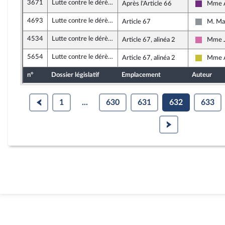
3671
Lutte contre le dérèglement climatique
Après l'Article 66
Mme A
La Répu
4693
Lutte contre le dérèglement climatique
Article 67
M. Ma
Non insc
4534
Lutte contre le dérèglement climatique
Article 67, alinéa 2
Mme J
Socialis
5654
Lutte contre le dérèglement climatique
Article 67, alinéa 2
Mme A
Agir en
n°
Dossier législatif
Emplacement
Auteur
1
...
630
631
632
633