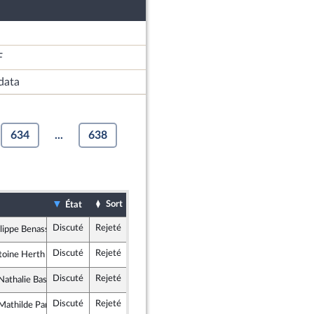
F
data
634
...
638
Sort
Date d'examen
Examiné par
État
Discuté
Rejeté
17 avril 2021
lippe Benassaya
ublicains
Discuté
Rejeté
17 avril 2021
toine Herth
semble
Discuté
Rejeté
17 avril 2021
athalie Bassire
ublicains
Discuté
Rejeté
17 avril 2021
athilde Panot
ce insoumise