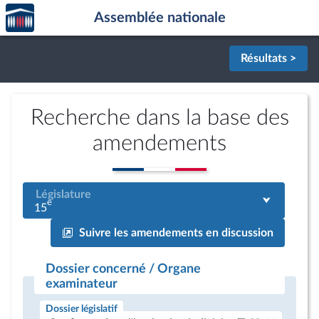
Accèder
Aller au contenu
Aller en bas de la page
Assemblée nationale
à la
page
d'accueil
Résultats >
Recherche dans la base des
amendements
Législature
e
15
Suivre les amendements en discussion
Dossier concerné / Organe
examinateur
Dossier législatif