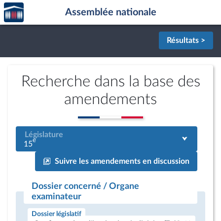
Accèder
Aller au contenu
Aller en bas de la page
Assemblée nationale
à la
page
d'accueil
Résultats >
Recherche dans la base des
amendements
Législature
e
15
Suivre les amendements en discussion
Dossier concerné / Organe
examinateur
Dossier législatif