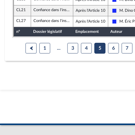
Les Républ
CL21
Confiance dans l'institution judiciaire
Après l'Article 10
M. Dino C
Les Républ
CL27
Confiance dans l'institution judiciaire
Après l'Article 10
M. Éric 
Les Républ
n°
Dossier législatif
Emplacement
Auteur
1
...
3
4
5
6
7