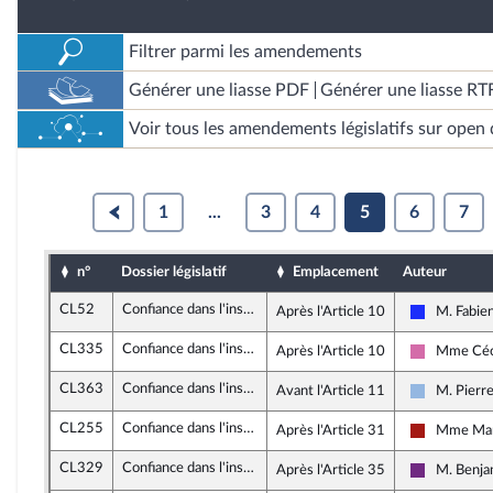
Filtrer parmi les amendements
Générer une liasse PDF
Générer une liasse RT
Voir tous les amendements législatifs sur open 
1
...
3
4
5
6
7
n°
Dossier législatif
Emplacement
Auteur
CL52
Confiance dans l'institution judiciaire
Après l'Article 10
M. Fabien
Les Républ
CL335
Confiance dans l'institution judiciaire
Après l'Article 10
Mme Céc
Socialistes
CL363
Confiance dans l'institution judiciaire
Avant l'Article 11
M. Pierr
UDI et In
CL255
Confiance dans l'institution judiciaire
Après l'Article 31
Mme Mar
Gauche dém
CL329
Confiance dans l'institution judiciaire
Après l'Article 35
M. Benja
La Républi