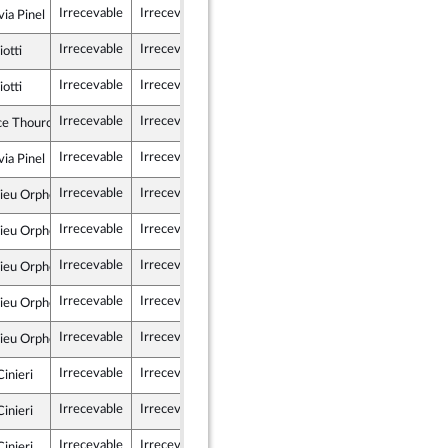
Irrecevable
Irrecevable
ia Pinel
 Territoires
Irrecevable
Irrecevable
iotti
icains
Irrecevable
Irrecevable
iotti
icains
Irrecevable
Irrecevable
e Thourot
que en Marche
Irrecevable
Irrecevable
ia Pinel
 Territoires
Irrecevable
Irrecevable
ieu Orphelin
Irrecevable
Irrecevable
ieu Orphelin
Irrecevable
Irrecevable
ieu Orphelin
Irrecevable
Irrecevable
ieu Orphelin
Irrecevable
Irrecevable
ieu Orphelin
Irrecevable
Irrecevable
inieri
icains
Irrecevable
Irrecevable
inieri
icains
Irrecevable
Irrecevable
inieri