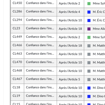
CL450
Confiance dans l'institution judiciaire
Après l'Article 2
Mme Sylv
Libertés et
CL286
Confiance dans l'institution judiciaire
Après l'Article 4
M. Éric C
Les Républ
CL294
Confiance dans l'institution judiciaire
Après l'Article 10
M. Éric C
Les Républ
CL23
Confiance dans l'institution judiciaire
Après l'Article 18
Mme Alic
La Républi
CL449
Confiance dans l'institution judiciaire
Après l'Article 2
Mme Sylv
Libertés et
CL466
Confiance dans l'institution judiciaire
Après l'Article 18
M. Matth
Non inscrit
CL463
Confiance dans l'institution judiciaire
Après l'Article 10
M. Matth
Non inscrit
CL470
Confiance dans l'institution judiciaire
Après l'Article 10
M. Matth
Non inscrit
CL468
Confiance dans l'institution judiciaire
Après l'Article 10
M. Matth
Non inscrit
CL467
Confiance dans l'institution judiciaire
Après l'Article 5
M. Matth
Non inscrit
CL18
Confiance dans l'institution judiciaire
Après l'Article 10
M. Dino C
Les Républ
CL19
Confiance dans l'institution judiciaire
Après l'Article 10
M. Dino C
Les Républ
CL15
Confiance dans l'institution judiciaire
Après l'Article 10
M. Dino C