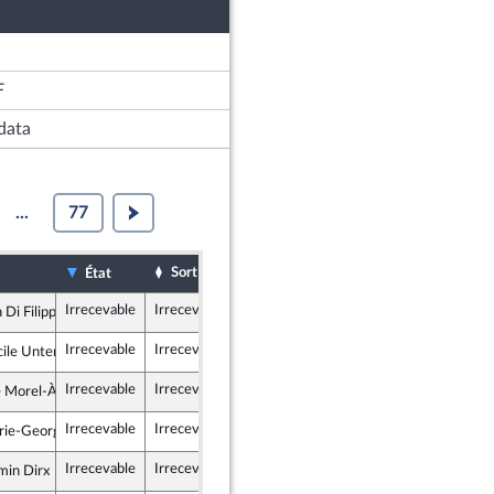
F
data
...
77
Sort
Date d'examen
Examiné par
État
Irrecevable
Irrecevable
 Di Filippo
icains
Irrecevable
Irrecevable
ile Untermaier
 et apparentés
Irrecevable
Irrecevable
e Morel-À-L'Huissier
dépendants
Irrecevable
Irrecevable
ie-George Buffet
ocrate et républicaine
Irrecevable
Irrecevable
min Dirx
que en Marche