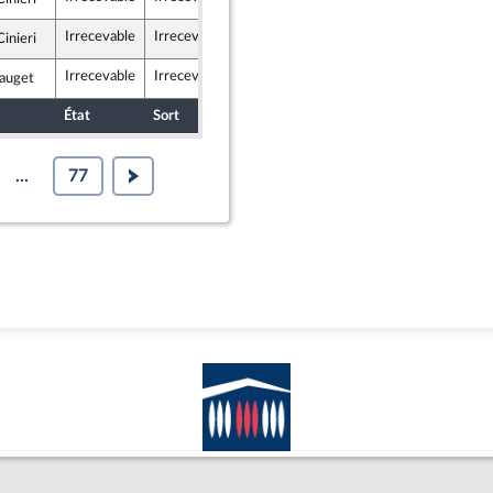
icains
Irrecevable
Irrecevable
inieri
icains
Irrecevable
Irrecevable
Pauget
icains
État
Sort
Date d'examen
Examiné par
...
77