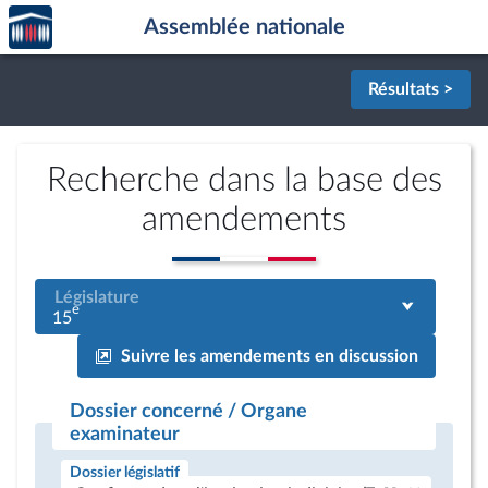
Accèder
Aller au contenu
Aller en bas de la page
Assemblée nationale
à la
page
d'accueil
Résultats >
Recherche dans la base des
amendements
Législature
e
15
Suivre les amendements en discussion
Dossier concerné / Organe
examinateur
Dossier législatif