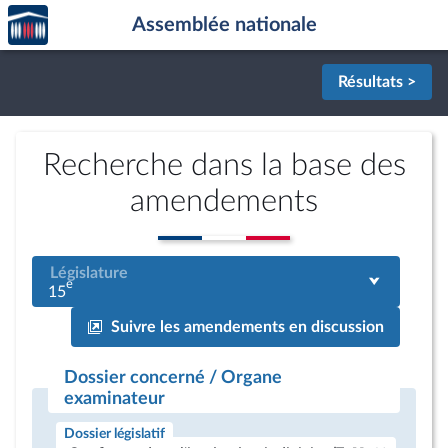
Accèder
Aller au contenu
Aller en bas de la page
Assemblée nationale
à la
page
d'accueil
Résultats >
Recherche dans la base des
amendements
Législature
e
15
Suivre les amendements en discussion
Dossier concerné / Organe
examinateur
Dossier législatif