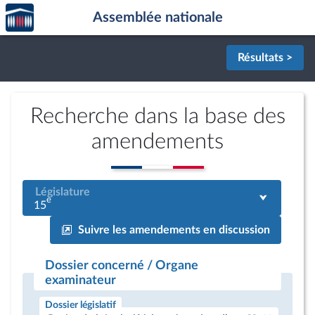
Accèder
Aller au contenu
Aller en bas de la page
Assemblée nationale
à la
page
d'accueil
Résultats >
Recherche dans la base des
amendements
Législature
e
15
Suivre les amendements en discussion
Dossier concerné / Organe
examinateur
Dossier législatif