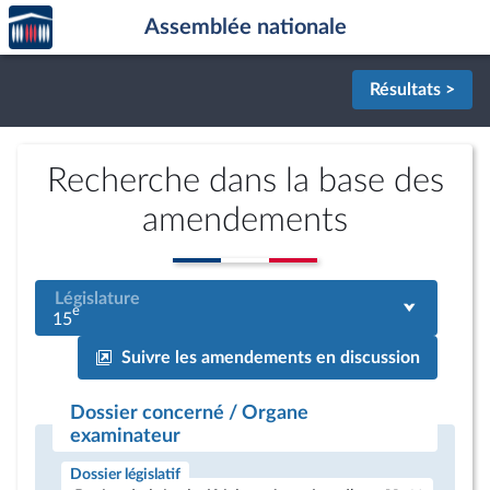
Accèder
Aller au contenu
Aller en bas de la page
Assemblée nationale
à la
page
d'accueil
Résultats >
Recherche dans la base des
amendements
Législature
e
15
Suivre les amendements en discussion
Dossier concerné / Organe
examinateur
Dossier législatif