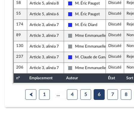
58
Discuté
Reje
Article 5, alinéa 8
M. Éric Pauget
Les Républicains
55
Discuté
Reje
Article 5, alinéa 6
M. Éric Pauget
Les Républicains
174
Discuté
Reje
Article 3, alinéa 7
M. Éric Diard
Les Républicains
89
Discuté
Non
Article 3, alinéa 7
Mme Emmanuelle Ménard
Non inscrit
130
Discuté
Non
Article 3, alinéa 7
Mme Emmanuelle Ménard
Non inscrit
237
Discuté
Reje
Article 3, alinéa 7
M. Claude de Ganay
Les Républicains
206
Discuté
Non
Article 3, alinéa 7
Mme Emmanuelle Ménard
Non inscrit
n°
Emplacement
Auteur
État
Sort
1
...
4
5
6
7
8