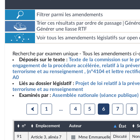
Filtrer parmi les amendements
Trier ces résultats par ordre de passage
Génére
Générer une liasse RTF
Voir tous les amendements législatifs sur open 
Recherche par examen unique - Tous les amendements ci-d
Déposés sur le texte :
Texte de la commission sur le pro
engagement de la procédure accélérée, relatif à la préve
terrorisme et au renseignement , (n°4104 et lettre rectifi
A0
Liés au dossier législatif :
Projet de loi relatif à la pré
terrorisme et au renseignement
Examinés par :
Assemblée nationale (séance publique)
1
...
4
5
6
7
8
n°
Emplacement
Auteur
S
État
91
Discuté
Non
Article 3, alinéa 7
Mme Emmanuelle Ménard
Non inscrit