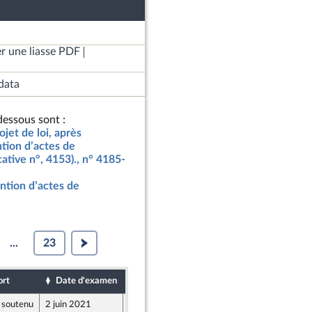
r une liasse PDF
data
essous sont :
jet de loi, après
ntion d’actes de
cative n°, 4153)., n° 4185-
vention d’actes de
...
23
ort
Date d'examen
Date de dépôt
 soutenu
2 juin 2021
26 mai 2021