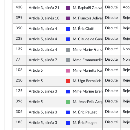
430
Discuté
Ado
Article 3, alinéa 21
M. Raphaël Gauvain
La République en Marche
399
Discuté
Reje
Article 3, alinéa 10
M. François Jolivet
La République en Marche
350
Discuté
Reje
Article 5, alinéa 4
M. Éric Ciotti
Les Républicains
238
Discuté
Reje
Article 5, alinéa 4
M. Claude de Ganay
Les Républicains
139
Discuté
Non
Article 5, alinéa 4
Mme Marie-France Lorho
Non inscrit
77
Discuté
Non
Article 5, alinéa 7
Mme Emmanuelle Ménard
Non inscrit
108
Discuté
Reje
Article 5
Mme Marietta Karamanli
Socialistes et apparentés
210
Discuté
Reje
Article 5
M. Ugo Bernalicis
La France insoumise
125
Discuté
Reje
Article 5, alinéa 3
Mme Marine Brenier
Les Républicains
396
Discuté
Reje
Article 5
M. Jean-Félix Acquaviva
Libertés et Territoires
306
Discuté
Reje
Article 5, alinéa 3
M. Éric Pauget
Les Républicains
183
Discuté
Reje
Article 5, alinéa 3
M. Éric Pauget
Les Républicains