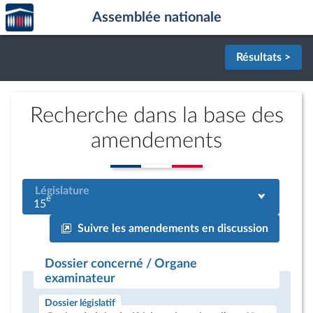
Accèder
Aller au contenu
Aller en bas de la page
Assemblée nationale
à la
page
d'accueil
Résultats >
Recherche dans la base des
amendements
Législature
e
15
Suivre les amendements en discussion
Dossier concerné / Organe
examinateur
Dossier législatif