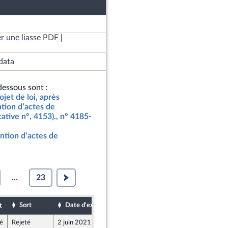
r une liasse PDF
data
essous sont :
jet de loi, après
ntion d’actes de
cative n°, 4153)., n° 4185-
vention d’actes de
...
23
Sort
Date d'examen
Date de dépôt
t
é
Rejeté
2 juin 2021
28 mai 2021
t
icaine