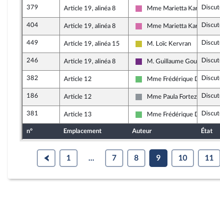
379
Discut
Article 19, alinéa 8
Mme Marietta Karamanli
Socialistes et apparentés
404
Discut
Article 19, alinéa 8
Mme Marietta Karamanli
Socialistes et apparentés
449
Discut
Article 19, alinéa 15
M. Loïc Kervran
Agir ensemble
246
Discut
Article 19, alinéa 8
M. Guillaume Gouffier Val
La République en Marche
382
Discut
Article 12
Mme Frédérique Dumas
Libertés et Territoires
186
Discut
Article 12
Mme Paula Forteza
Non inscrit
381
Discut
Article 13
Mme Frédérique Dumas
Libertés et Territoires
n°
Emplacement
Auteur
État
1
...
7
8
9
10
11