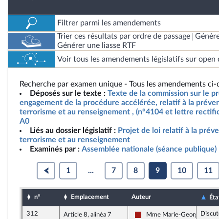
Filtrer parmi les amendements
Trier ces résultats par ordre de passage
Génére
Générer une liasse RTF
Voir tous les amendements législatifs sur open 
Recherche par examen unique - Tous les amendements ci-d
Déposés sur le texte :
Texte de la commission sur le pro
engagement de la procédure accélérée, relatif à la préve
terrorisme et au renseignement , (n°4104 et lettre rectifi
A0
Liés au dossier législatif :
Projet de loi relatif à la pré
terrorisme et au renseignement
Examinés par :
Assemblée nationale (séance publique)
1
...
7
8
9
10
11
n°
Emplacement
Auteur
Éta
312
Discut
Article 8, alinéa 7
Mme Marie-George Buffe
Gauche démocrate et républ