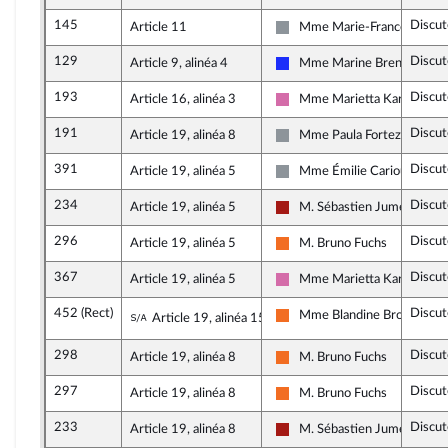
145
Discut
Article 11
Mme Marie-France Lorho
Non inscrit
129
Discut
Article 9, alinéa 4
Mme Marine Brenier
Les Républicains
193
Discut
Article 16, alinéa 3
Mme Marietta Karamanli
Socialistes et apparentés
191
Discut
Article 19, alinéa 8
Mme Paula Forteza
Non inscrit
391
Discut
Article 19, alinéa 5
Mme Émilie Cariou
Non inscrit
234
Discut
Article 19, alinéa 5
M. Sébastien Jumel
Gauche démocrate et républ
296
Discut
Article 19, alinéa 5
M. Bruno Fuchs
Mouvement Démocrate (Mo
367
Discut
Article 19, alinéa 5
Mme Marietta Karamanli
Socialistes et apparentés
452 (Rect)
Discut
Sous-amendement de l'amendement n°
Mme Blandine Brocard
Article 19, alinéa 15
Mouvement Démocrate (Mo
298
Discut
Article 19, alinéa 8
M. Bruno Fuchs
Mouvement Démocrate (Mo
297
Discut
Article 19, alinéa 8
M. Bruno Fuchs
Mouvement Démocrate (Mo
233
Discut
Article 19, alinéa 8
M. Sébastien Jumel
Gauche démocrate et républ