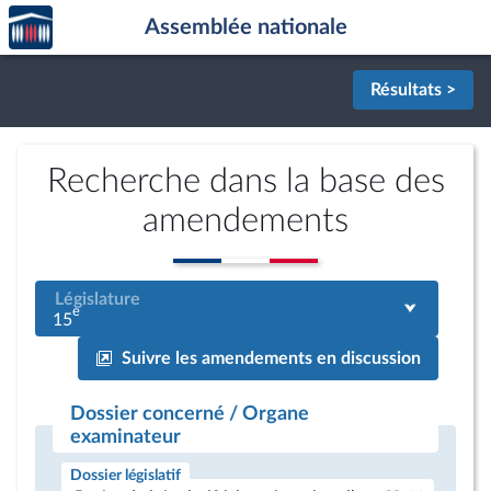
Accèder
Aller au contenu
Aller en bas de la page
Assemblée nationale
à la
page
d'accueil
Résultats >
Recherche dans la base des
amendements
Législature
e
15
Suivre les amendements en discussion
Dossier concerné / Organe
examinateur
Dossier législatif