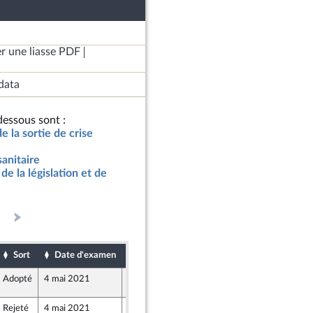
r une liasse PDF
data
essous sont :
de la sortie de crise
sanitaire
de la législation et de
Sort
Date d'examen
Date de dépôt
Adopté
4 mai 2021
4 mai 2021
153
Rejeté
4 mai 2021
4 mai 2021
153