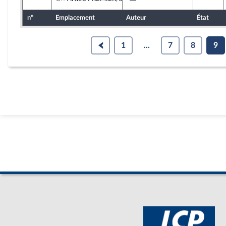
Non inscrit
n°
Emplacement
Auteur
État
1
...
7
8
9