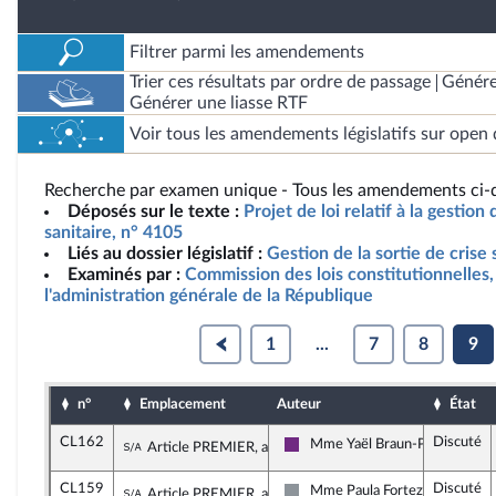
Filtrer parmi les amendements
Trier ces résultats par ordre de passage
Génére
Générer une liasse RTF
Voir tous les amendements législatifs sur open 
Recherche par examen unique - Tous les amendements ci-d
Déposés sur le texte :
Projet de loi relatif à la gestion 
sanitaire, n° 4105
Liés au dossier législatif :
Gestion de la sortie de crise 
Examinés par :
Commission des lois constitutionnelles, 
l'administration générale de la République
1
...
7
8
9
n°
Emplacement
Auteur
État
CL162
Discuté
Sous-amendement de l'amendement n°CL
Mme Yaël Braun-Pivet
Article PREMIER, alinéa 6
La République en Marche
CL159
Discuté
Sous-amendement de l'amendement n°CL
Mme Paula Forteza
Article PREMIER, alinéa 6