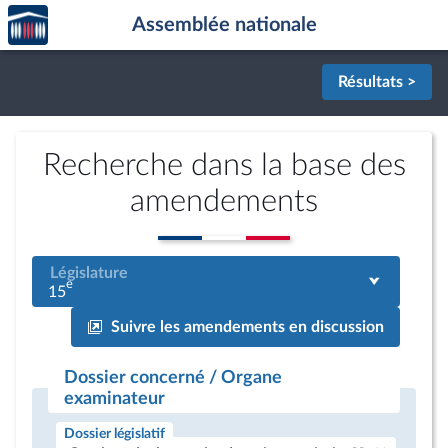
Accèder
Aller au contenu
Aller en bas de la page
Assemblée nationale
à la
page
d'accueil
Résultats >
Recherche dans la base des
amendements
Législature
e
15
Suivre les amendements en discussion
Dossier concerné / Organe
examinateur
Dossier législatif