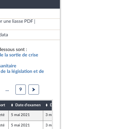
r une liasse PDF
data
essous sont :
de la sortie de crise
sanitaire
de la législation et de
...
9
ort
Date d'examen
Date de dépôt
eté
5 mai 2021
3 mai 2021
eté
5 mai 2021
3 mai 2021