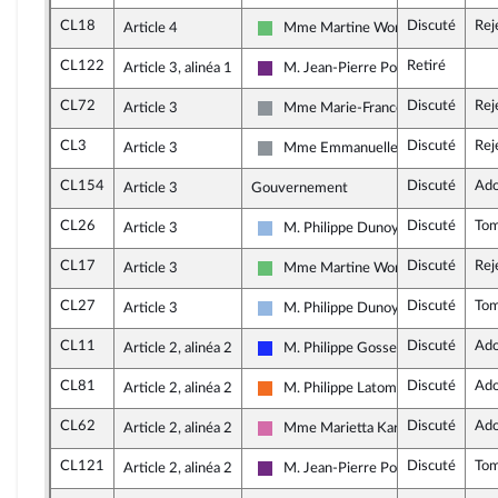
CL18
Discuté
Rej
Article 4
Mme Martine Wonner
Libertés et Territoires
CL122
Retiré
Article 3, alinéa 1
M. Jean-Pierre Pont
La République en Marche
CL72
Discuté
Rej
Article 3
Mme Marie-France Lorho
Non inscrit
CL3
Discuté
Rej
Article 3
Mme Emmanuelle Ménard
Non inscrit
CL154
Discuté
Ado
Article 3
Gouvernement
CL26
Discuté
To
Article 3
M. Philippe Dunoyer
UDI et Indépendants
CL17
Discuté
Rej
Article 3
Mme Martine Wonner
Libertés et Territoires
CL27
Discuté
To
Article 3
M. Philippe Dunoyer
UDI et Indépendants
CL11
Discuté
Ado
Article 2, alinéa 2
M. Philippe Gosselin
Les Républicains
CL81
Discuté
Ado
Article 2, alinéa 2
M. Philippe Latombe
Mouvement Démocrate (MoDem) et
CL62
Discuté
Ado
Article 2, alinéa 2
Mme Marietta Karamanli
Socialistes et apparentés
CL121
Discuté
To
Article 2, alinéa 2
M. Jean-Pierre Pont
La République en Marche