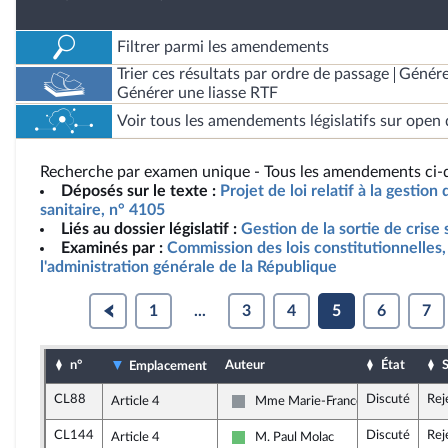
Filtrer parmi les amendements
Trier ces résultats par ordre de passage
Génére
Générer une liasse RTF
Voir tous les amendements législatifs sur open 
Recherche par examen unique - Tous les amendements ci-d
Déposés sur le texte :
Projet de loi relatif à la gestion 
sanitaire, n° 4105
Liés au dossier législatif :
Gestion de la sortie de crise 
Examinés par :
Commission des lois constitutionnelles, 
l'administration générale de la République
1
...
3
4
5
6
7
n°
Auteur
État
S
Emplacement
CL88
Discuté
Rej
Article 4
Mme Marie-France Lorho
Non inscrit
CL144
Discuté
Rej
Article 4
M. Paul Molac
Libertés et Territoires