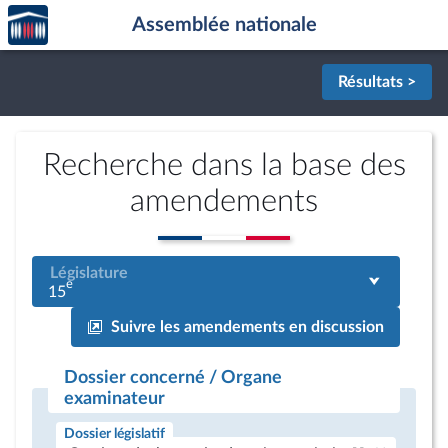
Accèder
Aller au contenu
Aller en bas de la page
Assemblée nationale
à la
page
d'accueil
Résultats >
Recherche dans la base des
amendements
Législature
e
15
Suivre les amendements en discussion
Dossier concerné / Organe
examinateur
Dossier législatif