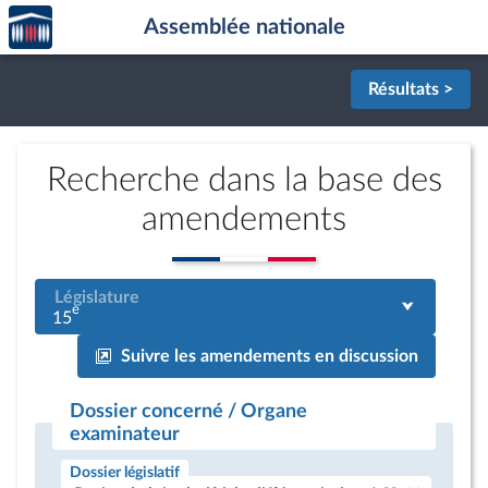
Accèder
Aller au contenu
Aller en bas de la page
Assemblée nationale
à la
page
d'accueil
Résultats >
Recherche dans la base des
amendements
Législature
e
15
Suivre les amendements en discussion
Dossier concerné / Organe
examinateur
Dossier législatif