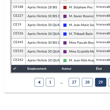
Mouvement Démocrate (MoDem
CE188
Irrecevab
Après l'Article 28 BIS
M. Stéphane Peu
Gauche démocrate et républica
CE227
Irrecevab
Après l'Article 30 BIS D
M. Xavier Roseren
La République en Marche
CE19
Irrecevab
Après l'Article 30 QUATER
M. Jean-Marie Sermier
Les Républicains
CE526
Irrecevab
Après l'Article 30 QUATER
M. Thibault Bazin
Les Républicains
CE445
Irrecevab
Après l'Article 30 BIS D
Mme Pascale Boyer
La République en Marche
CE535
Irrecevab
Après l'Article 30 QUATER
Mme Graziella Melchior
La République en Marche
CE242
Irrecevab
Après l'Article 30 QUATER
M. Jean-Félix Acquaviva
Libertés et Territoires
n°
Emplacement
Auteur
État
1
...
27
28
29