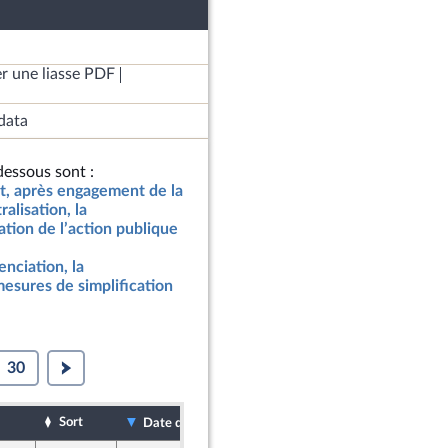
r une liasse PDF
data
essous sont :
at, après engagement de la
ralisation, la
tion de l’action publique
renciation, la
mesures de simplification
30
Sort
Date de dépôt
Date d'examen