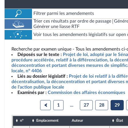
Filtrer parmi les amendements
Trier ces résultats par ordre de passage
Génére
Générer une liasse RTF
Voir tous les amendements législatifs sur open 
Recherche par examen unique - Tous les amendements ci-d
Déposés sur le texte :
Projet de loi, adopté par le Sén
procédure accélérée, relatif à la différenciation, la décent
déconcentration et portant diverses mesures de simplifica
locale, n° 4406
Liés au dossier législatif :
Projet de loi relatif à la diffé
décentralisation, la déconcentration et portant diverses 
de l'action publique locale
Examinés par :
Commission des affaires économiques
1
...
27
28
29
n°
Emplacement
Auteur
État