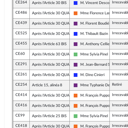
CE264
Irrecevab
Après l'Article 30 BIS
M. Vincent Descoeur
Les Républicains
CE486
Irrecevab
Après l'Article 30 QUATER
Mme Florence Lasserre
Mouvement Démocrate (MoDem
CE439
Irrecevab
Après l'Article 30 QUATER
M. Florent Boudié
La République en Marche
CE525
Irrecevab
Après l'Article 30 QUATER
M. Thibault Bazin
Les Républicains
CE455
Irrecevab
Après l'Article 63 BIS
M. Anthony Cellier
La République en Marche
CE60
Irrecevab
Après l'Article 30 QUATER
Mme Sylvia Pinel
Libertés et Territoires
CE291
Irrecevab
Après l'Article 30 QUATER
M. Jean-Bernard Sempastous
La République en Marche
CE261
Irrecevab
Après l'Article 30 QUATER
M. Dino Cinieri
Les Républicains
CE254
Retiré
Article 15, alinéa 8
Mme Typhanie Degois
La République en Marche
CE414
Irrecevab
Après l'Article 30 QUATER
M. François Pupponi
Mouvement Démocrate (MoDem
CE416
Irrecevab
Après l'Article 30 QUATER
M. François Pupponi
Mouvement Démocrate (MoDem
CE99
Irrecevab
Après l'Article 25 BIS
Mme Sylvia Pinel
Libertés et Territoires
CE418
Irrecevab
Après l'Article 30 QUATER
M. François Pupponi