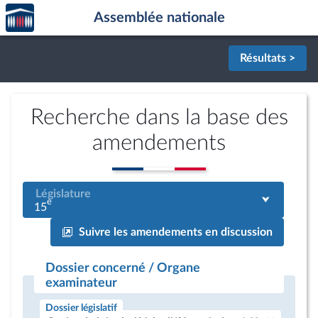
Accèder
Aller au contenu
Aller en bas de la page
Assemblée nationale
à la
page
d'accueil
Résultats >
Recherche dans la base des
amendements
Législature
e
15
Suivre les amendements en discussion
Dossier concerné / Organe
examinateur
Dossier législatif