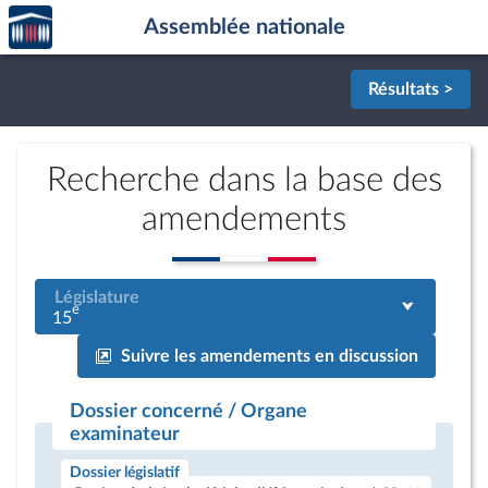
Accèder
Aller au contenu
Aller en bas de la page
Assemblée nationale
à la
page
d'accueil
Résultats >
Recherche dans la base des
amendements
Législature
e
15
Suivre les amendements en discussion
Dossier concerné / Organe
examinateur
Dossier législatif