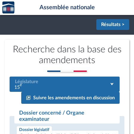
Accèder
Aller au contenu
Aller en bas de la page
Assemblée nationale
à la
page
d'accueil
Résultats >
Recherche dans la base des
amendements
Législature
e
15
Suivre les amendements en discussion
Dossier concerné / Organe
examinateur
Dossier législatif