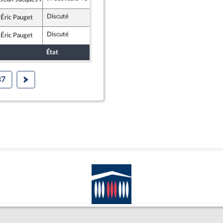
Républicains
Discuté
Rejeté
11 juin 2021
 Éric Pauget
Républicains
Discuté
Rejeté
11 juin 2021
 Éric Pauget
Républicains
État
Sort
Date d'examen
Examiné par
37