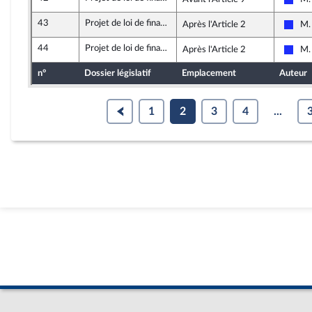
Les 
43
Projet de loi de finances rectificative pour 2021
Après l'Article 2
M.
Les 
44
Projet de loi de finances rectificative pour 2021
Après l'Article 2
M.
Les 
n°
Dossier législatif
Emplacement
Auteur
1
2
3
4
...