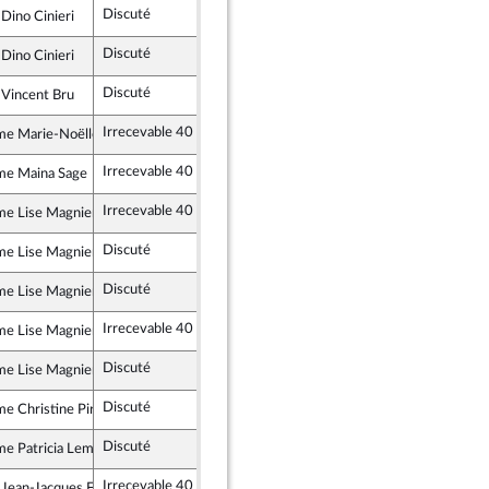
Discuté
Rejeté
11 juin 2021
Dino Cinieri
Républicains
Discuté
Rejeté
11 juin 2021
Dino Cinieri
Républicains
Discuté
Rejeté
11 juin 2021
 Vincent Bru
ement Démocrate (MoDem) et Démocrates apparentés
Irrecevable 40
e Marie-Noëlle Battistel
alistes et apparentés
Irrecevable 40
e Maina Sage
 ensemble
Irrecevable 40
e Lise Magnier
 ensemble
Discuté
Rejeté
11 juin 2021
e Lise Magnier
 ensemble
Discuté
Retiré
11 juin 2021
e Lise Magnier
 ensemble
Irrecevable 40
e Lise Magnier
 ensemble
Discuté
Rejeté
11 juin 2021
e Lise Magnier
 ensemble
Discuté
Rejeté
11 juin 2021
e Christine Pirès Beaune
alistes et apparentés
Discuté
Rejeté
11 juin 2021
e Patricia Lemoine
 ensemble
Irrecevable 40
 Jean-Jacques Ferrara