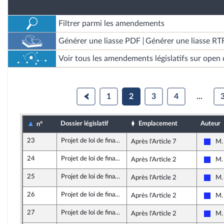
Filtrer parmi les amendements
Générer une liasse PDF
Générer une liasse RT
Voir tous les amendements législatifs sur open 
1
2
3
4
...
Dossier législatif
Emplacement
Auteur
n°
23
Projet de loi de finances rectificative pour 2021
Après l'Article 7
M. 
Les 
24
Projet de loi de finances rectificative pour 2021
Après l'Article 2
M. 
Les 
25
Projet de loi de finances rectificative pour 2021
Après l'Article 2
M. 
Les 
26
Projet de loi de finances rectificative pour 2021
Après l'Article 2
M. 
Les 
27
Projet de loi de finances rectificative pour 2021
Après l'Article 2
M. 
Les 