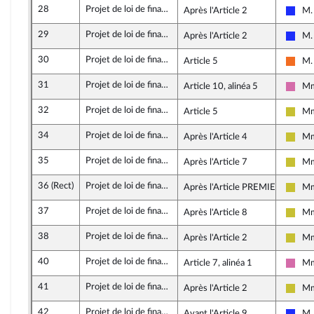
28
Projet de loi de finances rectificative pour 2021
Après l'Article 2
M. 
Les 
29
Projet de loi de finances rectificative pour 2021
Après l'Article 2
M. 
Les 
30
Projet de loi de finances rectificative pour 2021
Article 5
M.
Mouv
31
Projet de loi de finances rectificative pour 2021
Article 10, alinéa 5
Mm
Soci
32
Projet de loi de finances rectificative pour 2021
Article 5
Mm
Agir
34
Projet de loi de finances rectificative pour 2021
Après l'Article 4
Mm
Agir
35
Projet de loi de finances rectificative pour 2021
Après l'Article 7
Mm
Agir
36 (Rect)
Projet de loi de finances rectificative pour 2021
Après l'Article PREMIER
Mm
Agir
37
Projet de loi de finances rectificative pour 2021
Après l'Article 8
Mm
Agir
38
Projet de loi de finances rectificative pour 2021
Après l'Article 2
Mm
Agir
40
Projet de loi de finances rectificative pour 2021
Article 7, alinéa 1
Mm
Soci
41
Projet de loi de finances rectificative pour 2021
Après l'Article 2
Mm
Agir
42
Projet de loi de finances rectificative pour 2021
Avant l'Article 9
M.