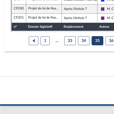
Les Ré
CF200
Projet de loi de finances rectificative pour 2021
Après l'Article 7
M. C
La Rép
CF201
Projet de loi de finances rectificative pour 2021
Après l'Article 7
M. C
La Rép
n°
Dossier législatif
Emplacement
Auteur
1
...
33
34
35
36