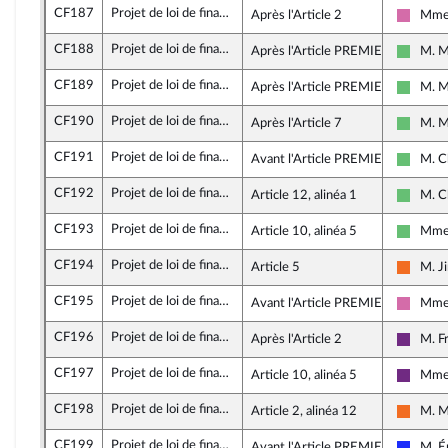
CF187
Projet de loi de finances rectificative pour 2021
Après l'Article 2
Mme 
Social
CF188
Projet de loi de finances rectificative pour 2021
Après l'Article PREMIER
M. M
Liberté
CF189
Projet de loi de finances rectificative pour 2021
Après l'Article PREMIER
M. M
Liberté
CF190
Projet de loi de finances rectificative pour 2021
Après l'Article 7
M. M
Liberté
CF191
Projet de loi de finances rectificative pour 2021
Avant l'Article PREMIER
M. C
Liberté
CF192
Projet de loi de finances rectificative pour 2021
Article 12, alinéa 1
M. C
Liberté
CF193
Projet de loi de finances rectificative pour 2021
Article 10, alinéa 5
Mme 
Liberté
CF194
Projet de loi de finances rectificative pour 2021
Article 5
M. J
Mouve
CF195
Projet de loi de finances rectificative pour 2021
Avant l'Article PREMIER
Mme 
Social
CF196
Projet de loi de finances rectificative pour 2021
Après l'Article 2
M. F
La Rép
CF197
Projet de loi de finances rectificative pour 2021
Article 10, alinéa 5
Mme 
La Rép
CF198
Projet de loi de finances rectificative pour 2021
Article 2, alinéa 12
M. M
Mouve
CF199
Projet de loi de finances rectificative pour 2021
Avant l'Article PREMIER
M. É