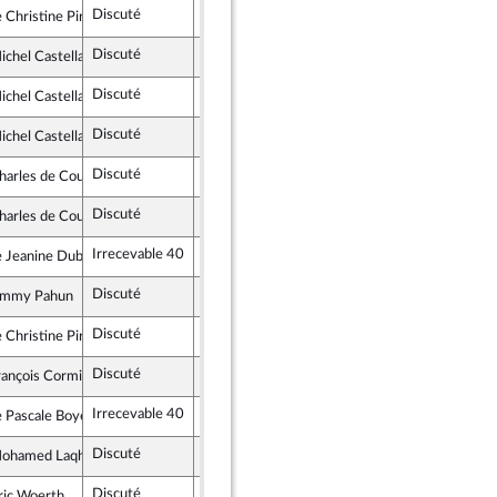
Discuté
Rejeté
8 juin 2021
Christine Pirès Beaune
istes et apparentés
Discuté
Rejeté
8 juin 2021
ichel Castellani
s et Territoires
Discuté
Rejeté
8 juin 2021
ichel Castellani
s et Territoires
Discuté
Rejeté
8 juin 2021
ichel Castellani
s et Territoires
Discuté
Rejeté
8 juin 2021
harles de Courson
s et Territoires
Discuté
Non soutenu
8 juin 2021
harles de Courson
s et Territoires
Irrecevable 40
Jeanine Dubié
s et Territoires
Discuté
Rejeté
8 juin 2021
immy Pahun
ment Démocrate (MoDem) et Démocrates apparentés
Discuté
Rejeté
8 juin 2021
Christine Pirès Beaune
istes et apparentés
Discuté
Non soutenu
8 juin 2021
rançois Cormier-Bouligeon
ublique en Marche
Irrecevable 40
Pascale Boyer
ublique en Marche
Discuté
Rejeté
8 juin 2021
ohamed Laqhila
ment Démocrate (MoDem) et Démocrates apparentés
Discuté
Rejeté
8 juin 2021
ric Woerth