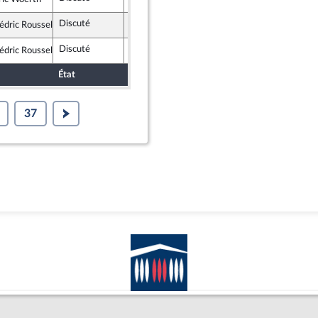
publicains
Discuté
Non soutenu
8 juin 2021
édric Roussel
ublique en Marche
Discuté
Non soutenu
8 juin 2021
édric Roussel
ublique en Marche
État
Sort
Date d'examen
Examiné 
37