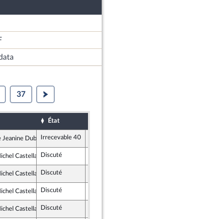
F
data
37
État
Sort
Date d'examen
Examiné 
Irrecevable 40
Jeanine Dubié
s et Territoires
Discuté
Rejeté
8 juin 2021
ichel Castellani
s et Territoires
Discuté
Retiré
8 juin 2021
ichel Castellani
s et Territoires
Discuté
Rejeté
8 juin 2021
ichel Castellani
s et Territoires
Discuté
Non soutenu
8 juin 2021
ichel Castellani
s et Territoires