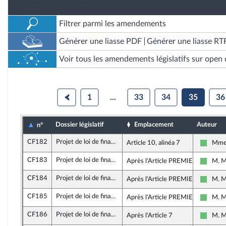
Filtrer parmi les amendements
Générer une liasse PDF
Générer une liasse RT
Voir tous les amendements législatifs sur open 
1
...
33
34
35
36
Dossier législatif
Emplacement
Auteur
n°
CF182
Projet de loi de finances rectificative pour 2021
Article 10, alinéa 7
Mme 
Liberté
CF183
Projet de loi de finances rectificative pour 2021
Après l'Article PREMIER
M. M
Liberté
CF184
Projet de loi de finances rectificative pour 2021
Après l'Article PREMIER
M. M
Liberté
CF185
Projet de loi de finances rectificative pour 2021
Après l'Article PREMIER
M. M
Liberté
CF186
Projet de loi de finances rectificative pour 2021
Après l'Article 7
M. M
Liberté