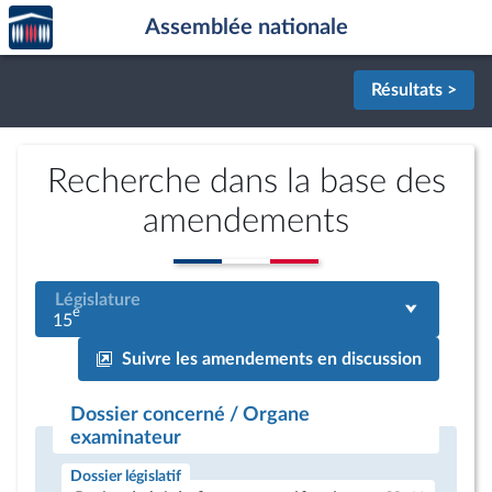
Accèder
Aller au contenu
Aller en bas de la page
Assemblée nationale
à la
page
d'accueil
Résultats >
Recherche dans la base des
amendements
Législature
e
15
Suivre les amendements en discussion
Dossier concerné / Organe
examinateur
Dossier législatif