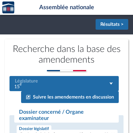
Accèder
Aller au contenu
Aller en bas de la page
Assemblée nationale
à la
page
d'accueil
Résultats >
Recherche dans la base des
amendements
Législature
e
15
Suivre les amendements en discussion
Dossier concerné / Organe
examinateur
Dossier législatif