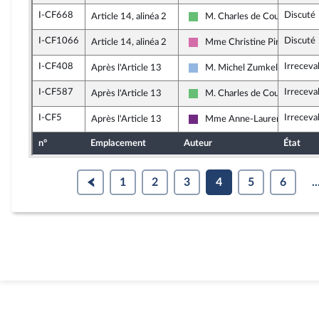
I-CF668
Discuté
Article 14, alinéa 2
M. Charles de Courson
Libertés et Territoires
I-CF1066
Discuté
Article 14, alinéa 2
Mme Christine Pirès Beaun
Socialistes et apparentés
I-CF408
Irreceva
Après l'Article 13
M. Michel Zumkeller
UDI et Indépendants
I-CF587
Irreceva
Après l'Article 13
M. Charles de Courson
Libertés et Territoires
I-CF5
Irreceva
Après l'Article 13
Mme Anne-Laurence Petel
La République en Marche
n°
Emplacement
Auteur
État
1
2
3
4
5
6
..