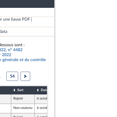
r une liasse PDF
data
essous sont :
2022, n° 4482
ur 2022
 générale et du contrôle
.
54
Sort
Date d'examen
Date de dépôt
Rejeté
6 octobre 2021
30 septembre 2021
Non soutenu
6 octobre 2021
30 septembre 2021