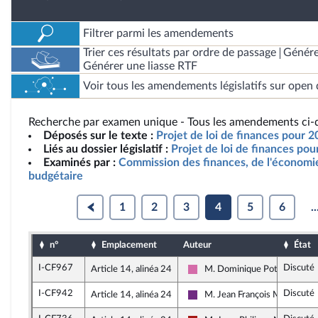
Filtrer parmi les amendements
Trier ces résultats par ordre de passage
Génére
Générer une liasse RTF
Voir tous les amendements législatifs sur open 
Recherche par examen unique - Tous les amendements ci-d
Déposés sur le texte :
Projet de loi de finances pour 
Liés au dossier législatif :
Projet de loi de finances po
Examinés par :
Commission des finances, de l'économie
budgétaire
1
2
3
4
5
6
..
n°
Emplacement
Auteur
État
I-CF967
Discuté
Article 14, alinéa 24
M. Dominique Potier
Socialistes et apparentés
I-CF942
Discuté
Article 14, alinéa 24
M. Jean François Mbaye
La République en Marche