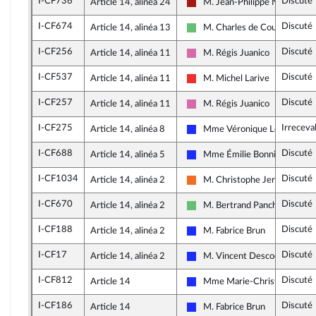
I-CF736
Discuté
Article 14, alinéa 24
M. Jean-Philippe Nilor
Gauche démocrate et républic
I-CF674
Discuté
Article 14, alinéa 13
M. Charles de Courson
Libertés et Territoires
I-CF256
Discuté
Article 14, alinéa 11
M. Régis Juanico
Socialistes et apparentés
I-CF537
Discuté
Article 14, alinéa 11
M. Michel Larive
La France insoumise
I-CF257
Discuté
Article 14, alinéa 11
M. Régis Juanico
Socialistes et apparentés
I-CF275
Irreceva
Article 14, alinéa 8
Mme Véronique Louwagie
Les Républicains
I-CF688
Discuté
Article 14, alinéa 5
Mme Émilie Bonnivard
Les Républicains
I-CF1034
Discuté
Article 14, alinéa 2
M. Christophe Jerretie
Mouvement Démocrate (MoDe
I-CF670
Discuté
Article 14, alinéa 2
M. Bertrand Pancher
Libertés et Territoires
I-CF188
Discuté
Article 14, alinéa 2
M. Fabrice Brun
Les Républicains
I-CF17
Discuté
Article 14, alinéa 2
M. Vincent Descoeur
Les Républicains
I-CF812
Discuté
Article 14
Mme Marie-Christine Dallo
Les Républicains
I-CF186
Discuté
Article 14
M. Fabrice Brun
Les Républicains