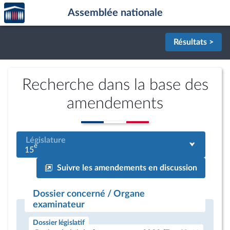
Accèder
Aller au contenu
Aller en bas de la page
Assemblée nationale
à la
page
d'accueil
Résultats >
Recherche dans la base des
amendements
Législature
e
15
Suivre les amendements en discussion
Dossier concerné / Organe
examinateur
Dossier législatif