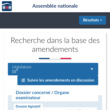
Accèder
Aller au contenu
Aller en bas de la page
Assemblée nationale
à la
page
d'accueil
Résultats >
Recherche dans la base des
amendements
Législature
e
15
Suivre les amendements en discussion
Dossier concerné / Organe
examinateur
Dossier législatif