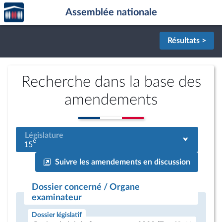
Accèder
Aller au contenu
Aller en bas de la page
Assemblée nationale
à la
page
d'accueil
Résultats >
Recherche dans la base des
amendements
Législature
e
15
Suivre les amendements en discussion
Dossier concerné / Organe
examinateur
Dossier législatif