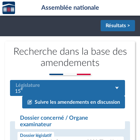
Accèder
Aller au contenu
Aller en bas de la page
Assemblée nationale
à la
page
d'accueil
Résultats >
Recherche dans la base des
amendements
Législature
e
15
Suivre les amendements en discussion
Dossier concerné / Organe
examinateur
Dossier législatif