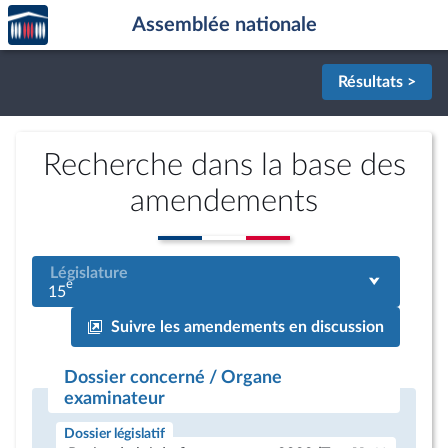
Accèder
Aller au contenu
Aller en bas de la page
Assemblée nationale
à la
page
d'accueil
Résultats >
Recherche dans la base des
amendements
Législature
e
15
Suivre les amendements en discussion
Dossier concerné / Organe
examinateur
Dossier législatif