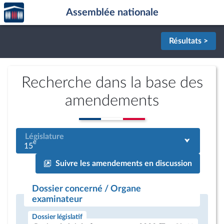
Accèder
Aller au contenu
Aller en bas de la page
Assemblée nationale
à la
page
d'accueil
Résultats >
Recherche dans la base des
amendements
Législature
e
15
Suivre les amendements en discussion
Dossier concerné / Organe
examinateur
Dossier législatif