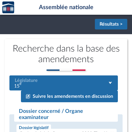
Accèder
Aller au contenu
Aller en bas de la page
Assemblée nationale
à la
page
d'accueil
Résultats >
Recherche dans la base des
amendements
Législature
e
15
Suivre les amendements en discussion
Dossier concerné / Organe
examinateur
Dossier législatif