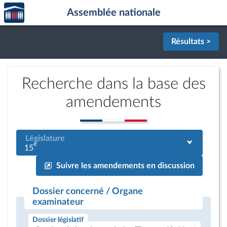
Accèder
Aller au contenu
Aller en bas de la page
Assemblée nationale
à la
page
d'accueil
Résultats >
Recherche dans la base des
amendements
Législature
e
15
Suivre les amendements en discussion
Dossier concerné / Organe
examinateur
Dossier législatif