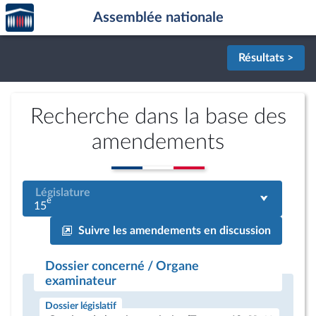
Accèder
Aller au contenu
Aller en bas de la page
Assemblée nationale
à la
page
d'accueil
Résultats >
Recherche dans la base des
amendements
Législature
e
15
Suivre les amendements en discussion
Dossier concerné / Organe
examinateur
Dossier législatif