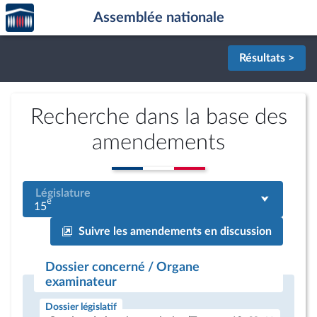
Accèder
Aller au contenu
Aller en bas de la page
Assemblée nationale
à la
page
d'accueil
Résultats >
Recherche dans la base des
amendements
Législature
e
15
Suivre les amendements en discussion
Dossier concerné / Organe
examinateur
Dossier législatif