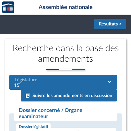
Accèder
Aller au contenu
Aller en bas de la page
Assemblée nationale
à la
page
d'accueil
Résultats >
Recherche dans la base des
amendements
Législature
e
15
Suivre les amendements en discussion
Dossier concerné / Organe
examinateur
Dossier législatif