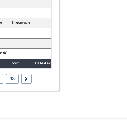
20 juillet 2021
20 juillet 2021
) et Démocrates apparentés
le
Irrecevable
20 juillet 2021
20 juillet 2021
20 juillet 2021
le 40
20 juillet 2021
Sort
Date d'examen
Date de dépôt
33