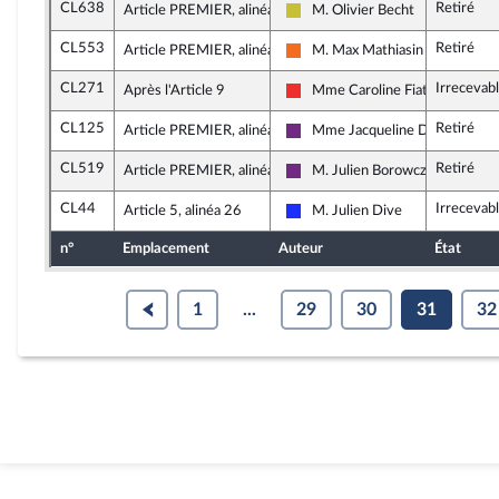
CL638
Retiré
Article PREMIER, alinéa 14
M. Olivier Becht
Agir ensemble
CL553
Retiré
Article PREMIER, alinéa 14
M. Max Mathiasin
Mouvement Démocrate (MoDem
CL271
Irrecevab
Après l'Article 9
Mme Caroline Fiat
La France insoumise
CL125
Retiré
Article PREMIER, alinéa 7
Mme Jacqueline Dubois
La République en Marche
CL519
Retiré
Article PREMIER, alinéa 6
M. Julien Borowczyk
La République en Marche
CL44
Irrecevab
Article 5, alinéa 26
M. Julien Dive
Les Républicains
n°
Emplacement
Auteur
État
1
...
29
30
31
32