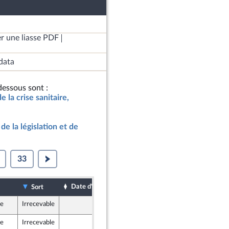
r une liasse PDF
data
essous sont :
de la crise sanitaire,
de la législation et de
33
Date d'examen
Date de dépôt
Sort
le
Irrecevable
20 juillet 2021
le
Irrecevable
20 juillet 2021