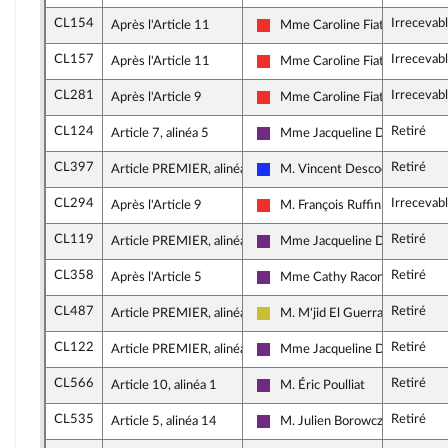
CL154
Irrecevab
Après l'Article 11
Mme Caroline Fiat
La France insoumise
CL157
Irrecevab
Après l'Article 11
Mme Caroline Fiat
La France insoumise
CL281
Irrecevab
Après l'Article 9
Mme Caroline Fiat
La France insoumise
CL124
Retiré
Article 7, alinéa 5
Mme Jacqueline Dubois
La République en Marche
CL397
Retiré
Article PREMIER, alinéa 28
M. Vincent Descoeur
Les Républicains
CL294
Irrecevab
Après l'Article 9
M. François Ruffin
La France insoumise
CL119
Retiré
Article PREMIER, alinéa 7
Mme Jacqueline Dubois
La République en Marche
CL358
Retiré
Après l'Article 5
Mme Cathy Racon-Bouzon
La République en Marche
CL487
Retiré
Article PREMIER, alinéa 29
M. M'jid El Guerrab
Agir ensemble
CL122
Retiré
Article PREMIER, alinéa 22
Mme Jacqueline Dubois
La République en Marche
CL566
Retiré
Article 10, alinéa 1
M. Éric Poulliat
La République en Marche
CL535
Retiré
Article 5, alinéa 14
M. Julien Borowczyk
La République en Marche