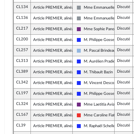
CL134
Discuté
Article PREMIER, alinéa 8
Mme Emmanuelle Ménard
Non inscrit
CL136
Discuté
Article PREMIER, alinéa 8
Mme Emmanuelle Ménard
Non inscrit
CL217
Discuté
Article PREMIER, alinéa 8
Mme Sophie Panonacle
La République en Marche
CL200
Discuté
Article PREMIER, alinéa 8
M. Philippe Gosselin
Les Républicains
CL257
Discuté
Article PREMIER, alinéa 8
M. Pascal Brindeau
UDI et Indépendants
CL313
Discuté
Article PREMIER, alinéa 8
M. Aurélien Pradié
Les Républicains
CL389
Discuté
Article PREMIER, alinéa 8
M. Thibault Bazin
Les Républicains
CL342
Discuté
Article PREMIER, alinéa 8
M. Vincent Descoeur
Les Républicains
CL197
Discuté
Article PREMIER, alinéa 7
M. Philippe Gosselin
Les Républicains
CL324
Discuté
Article PREMIER, alinéa 7
Mme Laetitia Avia
La République en Marche
CL167
Discuté
Article PREMIER, alinéa 9
Mme Caroline Fiat
La France insoumise
CL39
Discuté
Article PREMIER, alinéa 7
M. Raphaël Schellenberger
Les Républicains