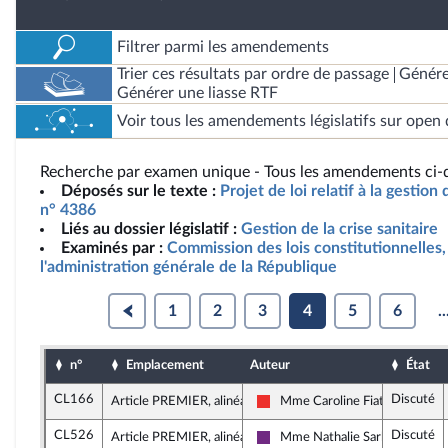
Filtrer parmi les amendements
Trier ces résultats par ordre de passage
Génére
Générer une liasse RTF
Voir tous les amendements législatifs sur open 
Recherche par examen unique - Tous les amendements ci-d
Déposés sur le texte :
Projet de loi relatif à la gestion 
n° 4386
Liés au dossier législatif :
Gestion de la crise sanitaire
Examinés par :
Commission des lois constitutionnelles, 
l'administration générale de la République
1
2
3
4
5
6
..
n°
Emplacement
Auteur
État
CL166
Discuté
Article PREMIER, alinéa 8
Mme Caroline Fiat
La France insoumise
CL526
Discuté
Article PREMIER, alinéa 8
Mme Nathalie Sarles
La République en Marche