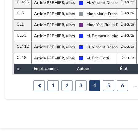
CL425
Discuté
Article PREMIER, alinéa 7
M. Vincent Descoeur
Les Républicains
CL5
Discuté
Article PREMIER, alinéa 8
Mme Marie-France Lorho
Non inscrit
CL1
Discuté
Article PREMIER, alinéa 7
Mme Yaël Braun-Pivet
La République en Marche
CL53
Discuté
Article PREMIER, alinéa 7
M. Emmanuel Maquet
Les Républicains
CL412
Discuté
Article PREMIER, alinéa 7
M. Vincent Descoeur
Les Républicains
CL48
Discuté
Article PREMIER, alinéa 28
M. Éric Ciotti
Les Républicains
n°
Emplacement
Auteur
État
1
2
3
4
5
6
..