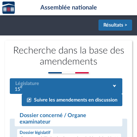
Accèder
Aller au contenu
Aller en bas de la page
Assemblée nationale
à la
page
d'accueil
Résultats >
Recherche dans la base des
amendements
Législature
e
15
Suivre les amendements en discussion
Dossier concerné / Organe
examinateur
Dossier législatif