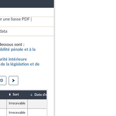
r une liasse PDF
data
essous sont :
abilité pénale et à la
rité intérieure
de la législation et de
20
Sort
Date de dépôt
Date d'examen
Irrecevable
9 septembre 2021
Irrecevable
9 septembre 2021