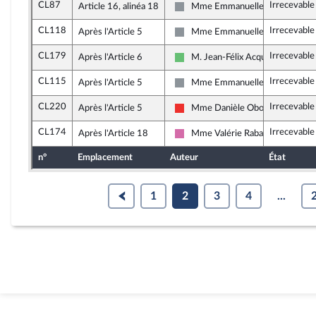
CL87
Irrecevable
Article 16, alinéa 18
Mme Emmanuelle Ménard
Non inscrit
CL118
Irrecevable
Après l'Article 5
Mme Emmanuelle Ménard
Non inscrit
CL179
Irrecevable
Après l'Article 6
M. Jean-Félix Acquaviva
Libertés et Territoires
CL115
Irrecevable
Après l'Article 5
Mme Emmanuelle Ménard
Non inscrit
CL220
Irrecevable
Après l'Article 5
Mme Danièle Obono
La France insoumise
CL174
Irrecevable
Après l'Article 18
Mme Valérie Rabault
Socialistes et apparentés
n°
Emplacement
Auteur
État
1
2
3
4
...