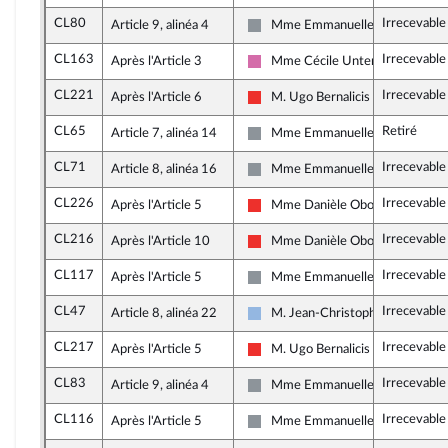
CL80
Irrecevable
Article 9, alinéa 4
Mme Emmanuelle Ménard
Non inscrit
CL163
Irrecevable
Après l'Article 3
Mme Cécile Untermaier
Socialistes et apparentés
CL221
Irrecevable
Après l'Article 6
M. Ugo Bernalicis
La France insoumise
CL65
Retiré
Article 7, alinéa 14
Mme Emmanuelle Ménard
Non inscrit
CL71
Irrecevable
Article 8, alinéa 16
Mme Emmanuelle Ménard
Non inscrit
CL226
Irrecevable
Après l'Article 5
Mme Danièle Obono
La France insoumise
CL216
Irrecevable
Après l'Article 10
Mme Danièle Obono
La France insoumise
CL117
Irrecevable
Après l'Article 5
Mme Emmanuelle Ménard
Non inscrit
CL47
Irrecevable
Article 8, alinéa 22
M. Jean-Christophe Lagarde
UDI et Indépendants
CL217
Irrecevable
Après l'Article 5
M. Ugo Bernalicis
La France insoumise
CL83
Irrecevable
Article 9, alinéa 4
Mme Emmanuelle Ménard
Non inscrit
CL116
Irrecevable
Après l'Article 5
Mme Emmanuelle Ménard
Non inscrit