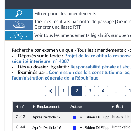
Filtrer parmi les amendements
Trier ces résultats par ordre de passage
Génére
Générer une liasse RTF
Voir tous les amendements législatifs sur open 
Recherche par examen unique - Tous les amendements ci-d
Déposés sur le texte :
Projet de loi relatif à la respons
sécurité intérieure, n° 4387
Liés au dossier législatif :
Responsabilité pénale et sécu
Examinés par :
Commission des lois constitutionnelles, 
l'administration générale de la République
1
2
3
4
...
n°
Emplacement
Auteur
État
CL42
Irrecevable
Après l'Article 16
M. Fabien Di Filippo
Les Républicains
CL44
Irrecevable
Après l'Article 16
M. Fabien Di Filippo
Les Républicains