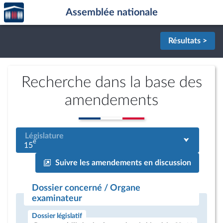
Accèder
Aller au contenu
Aller en bas de la page
Assemblée nationale
à la
page
d'accueil
Résultats >
Recherche dans la base des
amendements
Législature
e
15
Suivre les amendements en discussion
Dossier concerné / Organe
examinateur
Dossier législatif