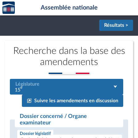
Accèder
Aller au contenu
Aller en bas de la page
Assemblée nationale
à la
page
d'accueil
Résultats >
Recherche dans la base des
amendements
Législature
e
15
Suivre les amendements en discussion
Dossier concerné / Organe
examinateur
Dossier législatif