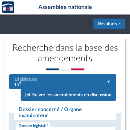
Accèder
Aller au contenu
Aller en bas de la page
Assemblée nationale
à la
page
d'accueil
Résultats >
Recherche dans la base des
amendements
Législature
e
15
Suivre les amendements en discussion
Dossier concerné / Organe
examinateur
Dossier législatif