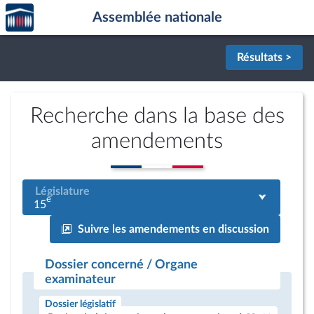
Accèder
Aller au contenu
Aller en bas de la page
Assemblée nationale
à la
page
d'accueil
Résultats >
Recherche dans la base des
amendements
Législature
e
15
Suivre les amendements en discussion
Dossier concerné / Organe
examinateur
Dossier législatif