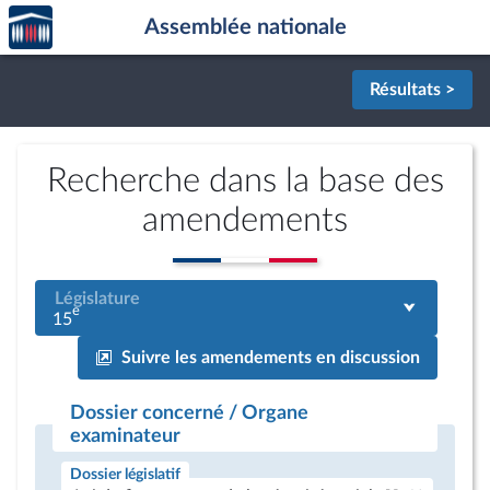
Accèder
Aller au contenu
Aller en bas de la page
Assemblée nationale
à la
page
d'accueil
Résultats >
Recherche dans la base des
amendements
Législature
e
15
Suivre les amendements en discussion
Dossier concerné / Organe
examinateur
Dossier législatif