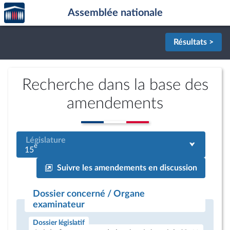
Accèder
Aller au contenu
Aller en bas de la page
Assemblée nationale
à la
page
d'accueil
Résultats >
Recherche dans la base des
amendements
Législature
e
15
Suivre les amendements en discussion
Dossier concerné / Organe
examinateur
Dossier législatif