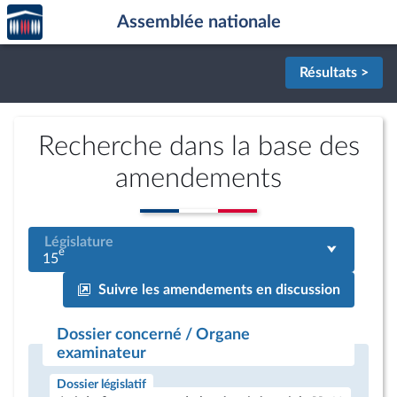
Accèder
Aller au contenu
Aller en bas de la page
Assemblée nationale
à la
page
d'accueil
Résultats >
Recherche dans la base des
amendements
Législature
e
15
Suivre les amendements en discussion
Dossier concerné / Organe
examinateur
Dossier législatif